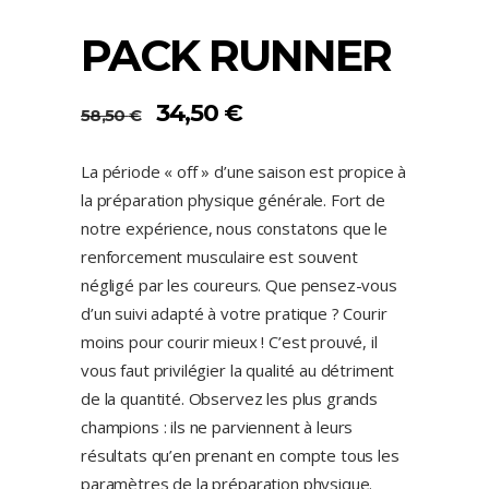
PACK RUNNER
LE
LE
34,50
€
58,50
€
PRIX
PRIX
INITIAL
ACTUEL
La période « off » d’une saison est propice à
ÉTAIT :
EST :
la préparation physique générale. Fort de
58,50 €.
34,50 €.
notre expérience, nous constatons que le
renforcement musculaire est souvent
négligé par les coureurs. Que pensez-vous
d’un suivi adapté à votre pratique ? Courir
moins pour courir mieux ! C’est prouvé, il
vous faut privilégier la qualité au détriment
de la quantité. Observez les plus grands
champions : ils ne parviennent à leurs
résultats qu’en prenant en compte tous les
paramètres de la préparation physique.