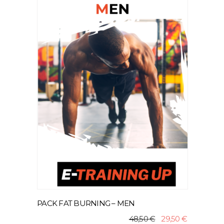
AJOUTER AU PANIER
PACK FAT BURNING – MEN
LE
LE
48,50
€
29,50
€