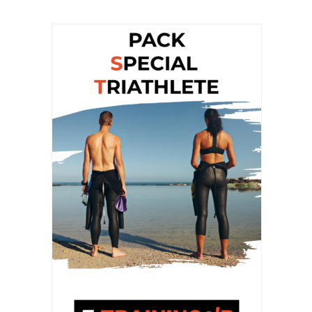
PRIX
PRIX
INITIAL
ACTUEL
ÉTAIT :
EST :
48,50 €.
29,50 €.
AJOUTER AU PANIER