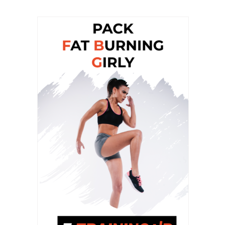
PRIX
PRIX
INITIAL
ACTUEL
ÉTAIT :
EST :
48,50 €.
29,50 €.
AJOUTER AU PANIER