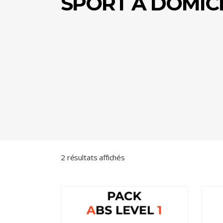
SPORT À DOMIC
Trié
2 résultats affichés
du
plus