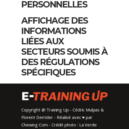
PERSONNELLES
AFFICHAGE DES
INFORMATIONS
LIÉES AUX
SECTEURS SOUMIS À
DES RÉGULATIONS
SPÉCIFIQUES
Copyright @ Training Up - Cédric Mulpas &
Florent Derrider
-
Réalisé avec ♥ par
Chewing Com
-
Crédit photo : La Verde